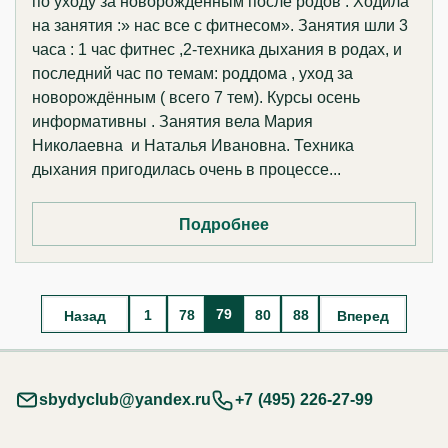
по уходу за новорождённым после родов . Ходила
на занятия :» нас все с фитнесом». Занятия шли 3
часа : 1 час фитнес ,2-техника дыхания в родах, и
последний час по темам: роддома , уход за
новорождённым ( всего 7 тем). Курсы осень
информативны . Занятия вела Мария
Николаевна и Наталья Ивановна. Техника
дыхания пригодилась очень в процессе...
Подробнее
79
1
78
80
88
Назад
Вперед
sbydyclub@yandex.ru
+7 (495) 226-27-99