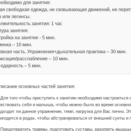
еобходимо для занятия:
ая свободная одежда, не сковывающая движений, не перет
 или легинсы.
лжительность занятия: 1 час
тура занятия:
ройка на занятие - 5 мин.
минка – 10 мин.
овная часть. Упражнения+дыхательная практика – 30 мин.
аксация/расслабление – 10 мин.
годарность – 5 мин.
писание основных частей занятия:
. Для того чтобы приступить к занятию необходимо настроиться
увствовать себя и малыша, чтобы можно было во время основной
дходит ли данное упражнение, темп, нагрузка для Вас лично. Э
игодится в родах, чтобы абстрагироваться от внешней суеты и 
. Предотвратить травмы, подготовить суставы, разогреть мышцы