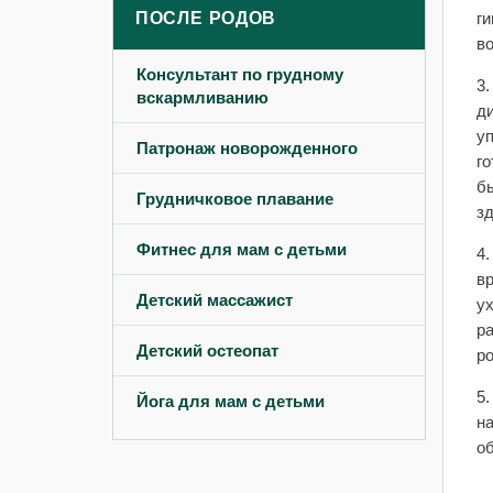
ПОСЛЕ РОДОВ
г
в
Консультант по грудному
3.
вскармливанию
д
у
Патронаж новорожденного
г
б
Грудничковое плавание
з
Фитнес для мам с детьми
4.
в
Детский массажист
ух
р
Детский остеопат
ро
5
Йога для мам с детьми
на
о