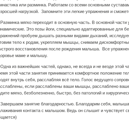
имнастика или разминка. Работаем со всеми основными суставам
озросшей нагрузкой. Запомните эти легкие упражнения и сможет
 Разминка мягко переходит в основную часть. В основной части 
инамические. Это позы йоги, специально адаптированные для б
пражнений пробуем дышать разными видами дыханий, исследуем
отовим тело к родам, укрепляем мышцы, снимаем дискомфортны
ыстрого восстановления после рождения малыша. Все упражне
доровье маме и малышу.
 Одна из важнейших частей, однако, не всегда и не везде этой 
ремя этой части занятия принимается комфортное положение тел
одят внутрь себя, расслабляя всё тело. Голос ведущего сопро
асслаблены, если расслаблены ваши мышцы, расслаблено ваше с
дите мягко, безболезненно, быстро, без патологий и хирургиче
. Завершаем занятие благодарностью. Благодарим себя, малыша,
лаживания контакта с малышом. Ведь он слышит и чувствует св
бщается)