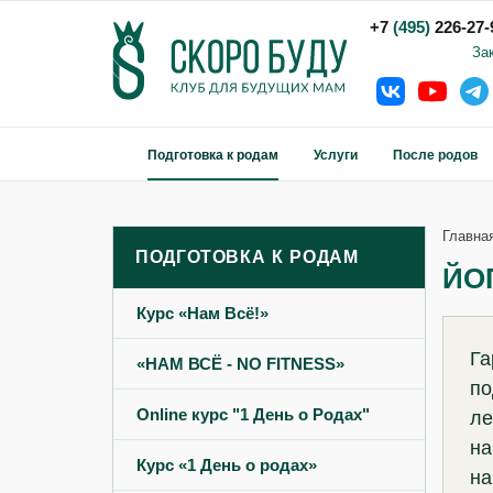
+7
(495)
226-27-
За
Подготовка к родам
Услуги
После родов
Главна
ПОДГОТОВКА К РОДАМ
ЙО
Курс «Нам Всё!»‎
Га
«НАМ ВСЁ - NO FITNESS»‎
по
Online курс "1 День о Родах"
ле
на
Курс «1 День о родах»‎
на