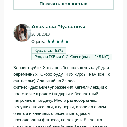
Показать полностью
Anastasia Plyasunova
20.01.2019
★
★
★
★
★
Оценка:
Курс «Нам Всё!»‎
Роддом ГКБ им.С.С.Юдина (бывш. ГКБ №7)
Здравствуйте! Хотелось бы похвалить клуб для
беременных "Скоро буду" и их курсы "нам все!" с
фитнесом:) 7 занятий по 3 часа,
фитнес+дыхание+упражнения Кегеля+лекции о
подготовке к родам+подарки и бесплатный
патронаж в придачу. Много разнообразных
ведущих: психологи, акушерки, врачи,со своим
опытом и знанием, с разной методикой
преподавания фитнеса, на лекциях было что
спросить у каждой) тем более фитнес у каждой