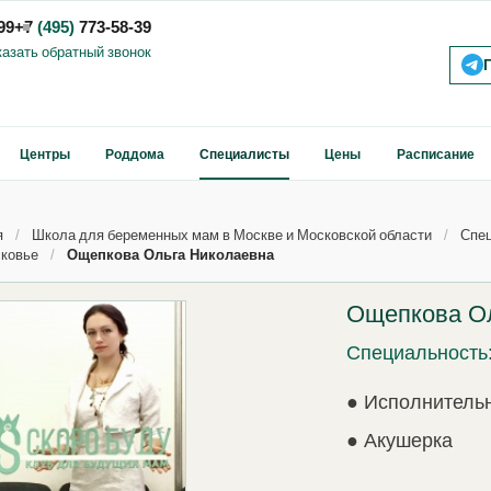
99
+7
(495)
773-58-39
казать обратный звонок
Центры
Роддома
Специалисты
Цены
Расписание
я
Школа для беременных мам в Москве и Московской области
Спец
ковье
Ощепкова Ольга Николаевна
Ощепкова О
Специальность
● Исполнитель
● Акушерка