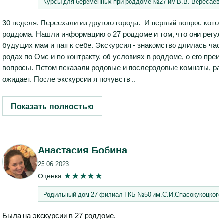
Курсы для беременных при роддоме №27 им В.В. Вересае
30 неделя. Переехали из другого города. И первый вопрос кот
роддома. Нашли информацию о 27 роддоме и том, что они рег
будущих мам и пап к себе. Экскурсия - знакомство длилась час
родах по Омс и по контракту, об условиях в роддоме, о его пр
вопросы. Потом показали родовые и послеродовые комнаты, ра
ожидает. После экскурсии я почувств...
Показать полностью
Анастасия Бобина
25.06.2023
★
★
★
★
★
Оценка:
Родильный дом 27 филиал ГКБ №50 им.С.И.Спасокукоцког
Была на экскурсии в 27 роддоме.