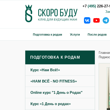
+7
(495)
226-27-
За
Подготовка к родам
Услуги
После родов
Главна
ПОДГОТОВКА К РОДАМ
Подмос
Курс «Нам Всё!»‎
«НАМ ВСЁ - NO FITNESS»‎
Online курс "1 День о Родах"
Курс «1 День о родах»‎