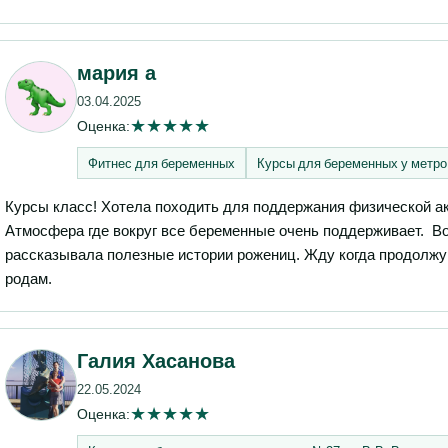
мария а
03.04.2025
★
★
★
★
★
Оценка:
Фитнес для беременных
Курсы для беременных у метро
Курсы класс! Хотела походить для поддержания физической ак
Атмосфера где вокруг все беременные очень поддерживает. Во
рассказывала полезные истории рожениц. Жду когда продолжу 
родам.
Галия Хасанова
22.05.2024
★
★
★
★
★
Оценка: