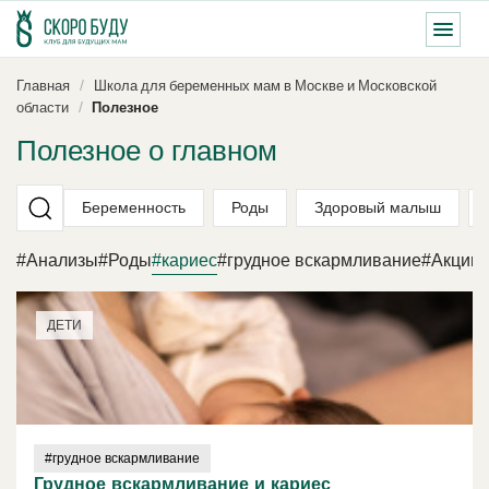
Главная
Школа для беременных мам в Москве и Московской
области
Полезное
Полезное о главном
Беременность
Роды
Здоровый малыш
#Анализы
#Роды
#кариес
#грудное вскармливание
#Акции
ДЕТИ
#грудное вскармливание
Грудное вскармливание и кариес