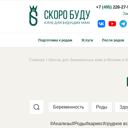
+7
(495)
226-27-
За
Подготовка к родам
Услуги
После родов
Главная
Школа для беременных мам в Москве и М
Беременность
Роды
Здо
#Анализы
#Роды
#кариес
#грудное в