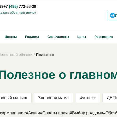
99
+7
(495)
773-58-39
казать обратный звонок
Центры
Роддома
Специалисты
Цены
Расписание
осковской области
Полезное
Полезное о главно
ровый малыш
Здоровая мама
Фитнесс
ДЕТ
скармливание
#Акции
#Советы врача
#Выбор роддома
#Обезб