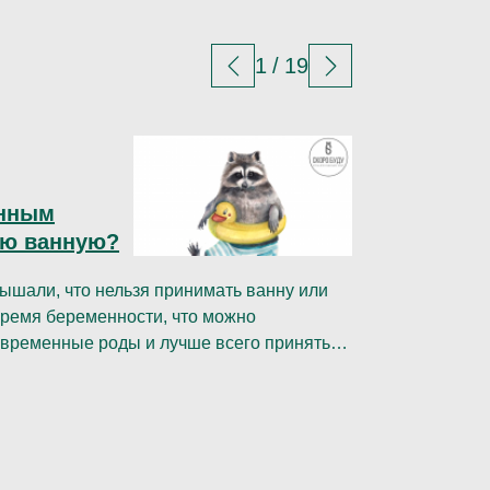
1
/
19
26 де
енным
ую ванную?
Глю
ышали, что нельзя принимать ванну или
Глюко
время беременности, что можно
нему 
временные роды и лучше всего принять
Глюк
Чита
м многих гинекологов, лишая себя
анали
и просто приятных эмоций. Действительно
Кто-т
твует на сосуды, расширяя их,
Кто-т
ение ( а в период беременности, у нас
Кто-т