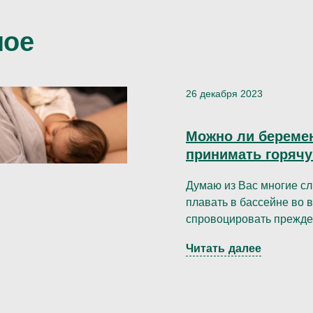
мое
26 декабря 2023
Можно ли берем
принимать горяч
Думаю из Вас многие сл
плавать в бассейне во 
спровоцировать прежде
тёплый душ.
Читать далее
И конечно же мы слушае
удовольствия, спорта, 
очень горячая вода дейс
усиливается кровообращ