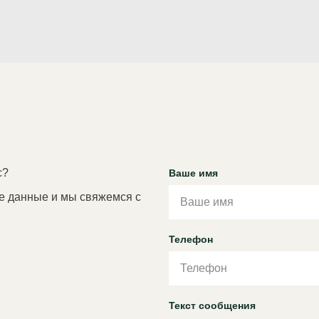
появляется дополнител
увеличивается в 1,5 раз
и даже к кровотечениям
Но если полежать в теп
успокоиться. Даже перв
облегчения рекомендую
Ванна разрешена до тог
пузырь.
А что касается бассейна
беременности, такие п
с?
Ваше имя
спины, снять напряжение
роды. А средняя темпер
е данные и мы свяжемся с
30°с. Поэтому, никакой 
несут, а помогут только
Телефон
присоединиться к нашим
Всю подробную информа
(495)-226-27-99
8-(495)-773-58-39
Текст сообщения