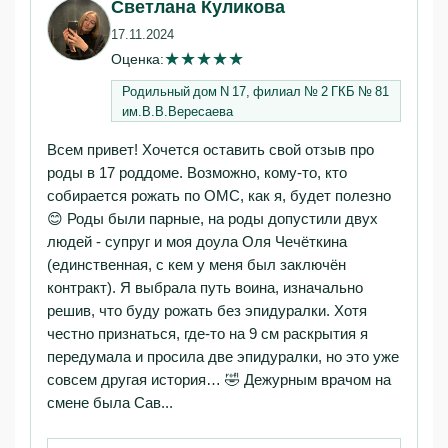
Светлана Куликова
17.11.2024
★
★
★
★
★
Оценка:
Родильный дом N 17, филиал № 2 ГКБ № 81
им.В.В.Вересаева
Всем привет! Хочется оставить свой отзыв про
роды в 17 роддоме. Возможно, кому-то, кто
собирается рожать по ОМС, как я, будет полезно
😊 Роды были парные, на роды допустили двух
людей - супруг и моя доула Оля Чечёткина
(единственная, с кем у меня был заключён
контракт). Я выбрала путь воина, изначально
решив, что буду рожать без эпидуралки. Хотя
честно признаться, где-то на 9 см раскрытия я
передумала и просила две эпидуралки, но это уже
совсем другая история… 🤣 Дежурным врачом на
смене была Сав...